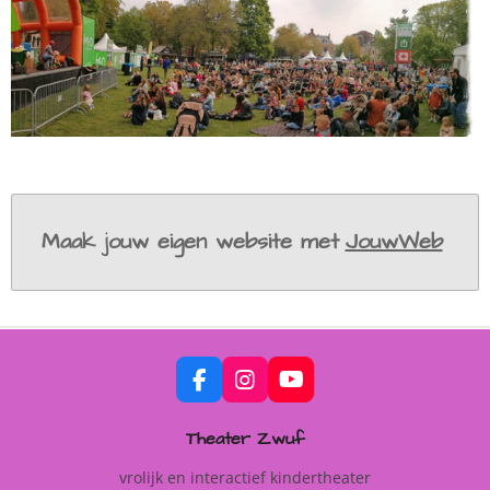
Maak jouw eigen website met
JouwWeb
F
I
Y
A
N
O
C
S
U
Theater Zwuf
E
T
T
B
A
U
vrolijk en interactief kindertheater