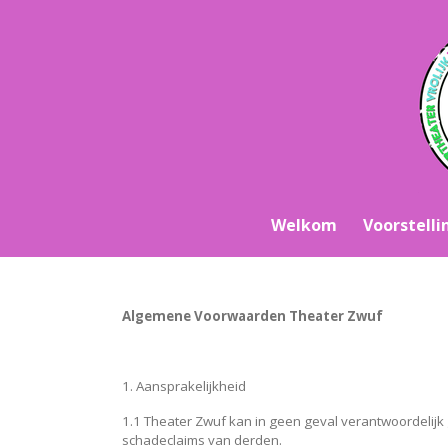
Ga
direct
naar
de
hoofdinhoud
Welkom
Voorstell
Algemene Voorwaarden Theater Zwuf
1. Aansprakelijkheid
1.1 Theater Zwuf kan in geen geval verantwoordelijk
schade­claims van derden.