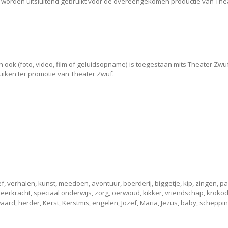
worden uitsluitend gebruikt voor de overeengekomen productie van Thea
n ook (foto, video, film of geluidsopname) is toegestaan mits Theater Zwu
iken ter promotie van Theater Zwuf.
ef, verhalen, kunst, meedoen, avontuur, boerderij, biggetje, kip, zingen, 
leerkracht, speciaal onderwijs, zorg, oerwoud, kikker, vriendschap, krokodil
rd, herder, Kerst, Kerstmis, engelen, Jozef, Maria, Jezus, baby, schepping