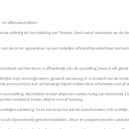
p- en afbouwcondities:
en staat volledig ter beschikking van Theater Zwuf vanaf aankomst op de d
n van decor en apparatuur op een redelijke afstand benaderbaar met een
voorkant van het decor is afhankelijk van de opstelling, maar in elk geval
nderlijke vrije stroomgroepen, geaard) aanwezig. Er is iemand van de bo
e perso(o)n(en) kan achterwege blijven indien deze informatie vooraf 
n voorstelling. Wij hebben echter altijd een ruimte nodig van tenminste 3 
rden verkleind. Echter altijd in vooraf overleg.
rdelijke aanwezig. Deze ziet erop toe dat de toeschouwers zich ordelijk
zoals bijvoorbeeld geluidsinstallaties, decor en poppen) worden uitslui