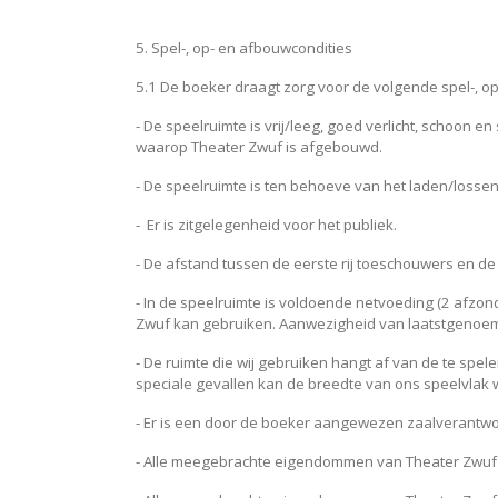
5. Spel-, op- en afbouwcondities
5.1 De boeker draagt zorg voor de volgende spel-, o
- De speelruimte is vrij/leeg, goed verlicht, schoon 
waarop Theater Zwuf is afgebouwd.
- De speelruimte is ten behoeve van het laden/losse
- Er is zitgelegenheid voor het publiek.
- De afstand tussen de eerste rij toeschouwers en de 
- In de speelruimte is voldoende netvoeding (2 afzo
Zwuf kan gebruiken. Aanwezigheid van laatstgenoemd
- De ruimte die wij gebruiken hangt af van de te spele
speciale gevallen kan de breedte van ons speelvlak wo
- Er is een door de boeker aangewezen zaalverantwoo
- Alle meegebrachte eigendommen van Theater Zwuf (