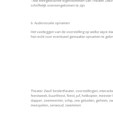
- Alle meegebrachte eigendommen van Theater Zwuf 
schriftelijk overeengekomen te zijn.
6. Audiovisuele opnamen
Het vastleggen van de voorstelling op welke wijze da
het recht voor eventueel gemaakte opnamen te gebru
Theater Zwuf: kindertheater, voorstellingen, interacti
feestweek, buurtfeest, feest, juf, helikopter, meester 
dapper, zeemeermin, schip, zee geluiden, geheim, zwaa
meespelen, oerwoud, zwemmen