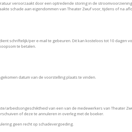
atuur veroorzaakt door een optre­dende storing in de stroomvoorziening ­v
aakte schade aan eigendom­men van Theater Zwuf voor, tijdens of na aflo
ient schriftelijk/per e-mail te gebeuren. Dit kan kosteloos tot 10 dagen 
tkoopsom te betalen.
engekomen datum van de voorstelling plaats te vinden.
kte/arbeidsongeschiktheid van een van de medewerkers van Theater Zwuf
verschuiven of deze te annuleren in overleg met de boeker.
nulering geen recht op schadevergoeding.