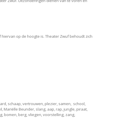
ter Zwuf. Uitzonderingen dienen van te voren en
f hiervan op de hoogte is. Theater Zwuf behoudt zich
paard, schaap, vertrouwen, plezier, samen, school,
, Mariëlle Beunder, slang, aap, rap, jungle, piraat,
, bomen, berg, vliegen, voorstelling, zang,