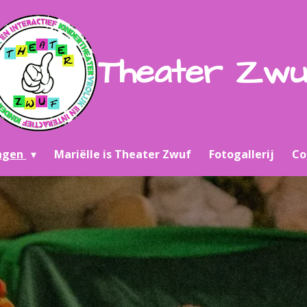
Theater Zw
ingen
Mariëlle is Theater Zwuf
Fotogallerij
Co