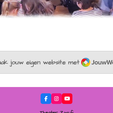
JouwWeb
ak jouw eigen website met
F
I
Y
A
N
O
C
S
U
Theater Zwuf